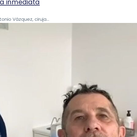
ga inmediata
nio Vázquez, ciruja...