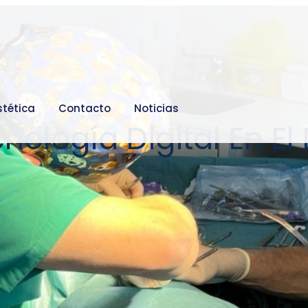
stética
Contacto
Noticias
nología Digital En El