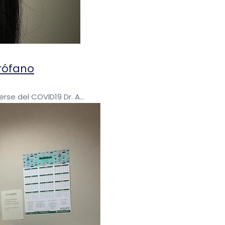
rófano
se del COVID19 Dr. A...